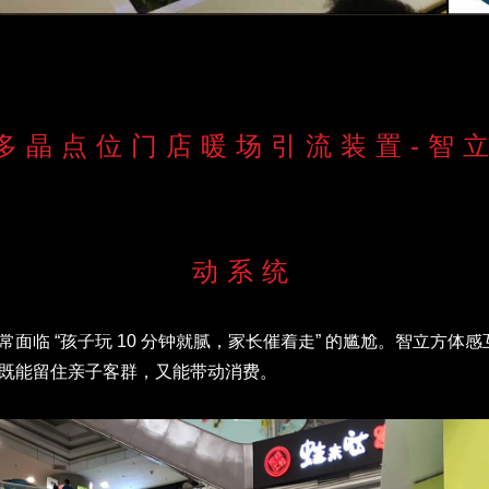
多晶点位门店暖场引流装置-智
发
动系统
常面临
“
孩子玩
10
分钟就腻，家长催着走
”
的尴尬。
智立方体感
既能留住亲子客群，又能带动消费。