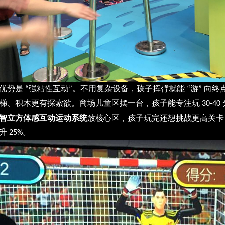
优势是
强粘性互动
。不用复杂设备，孩子挥臂就能
游
向终
“
”
“
”
梯、积木更有探索欲。商场儿童区摆一台，孩子能专注玩
30-40
智立方体感互动运动系统
放核心区，孩子玩完还想挑战更高关卡
率升
。
25%