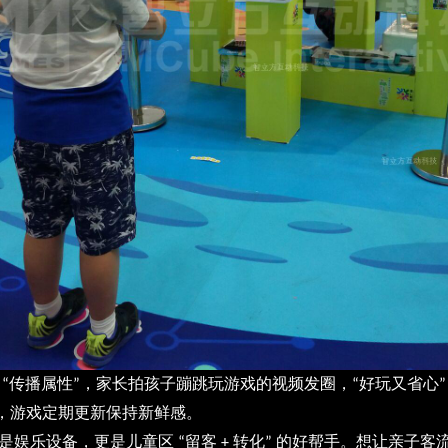
传播属性
，家长拍孩子蹦跳玩游戏的视频发圈，
好玩又省心
“
”
“
，游戏定期更新保持新鲜感。
是娱乐设备，更是儿童区
留客
转化
的好帮手。想让亲子客
“
+
”