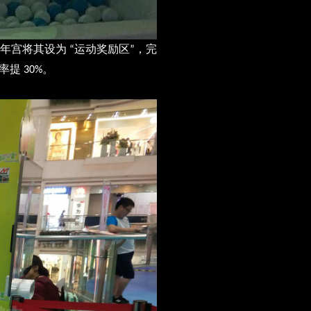
少年宫将其设为
运动奖励区
，完
“
”
购率提
。
30%