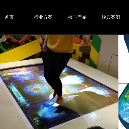
首页
行业方案
核心产品
经典案例