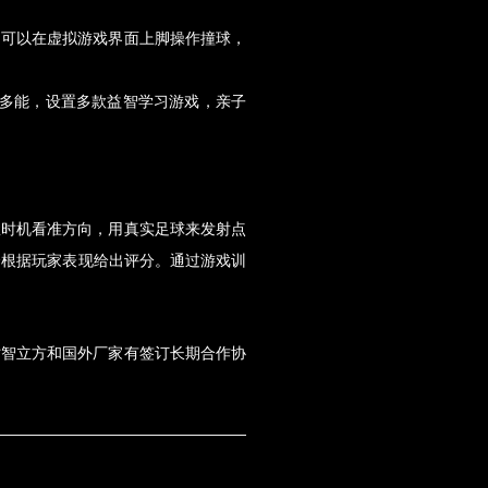
，可以在虚拟游戏界面上脚操作撞球，
多能，设置多款益智学习游戏，亲子
握时机看准方向，用真实足球来发射点
会根据玩家表现给出评分。通过游戏训
时智立方和国外厂家有签订长期合作协