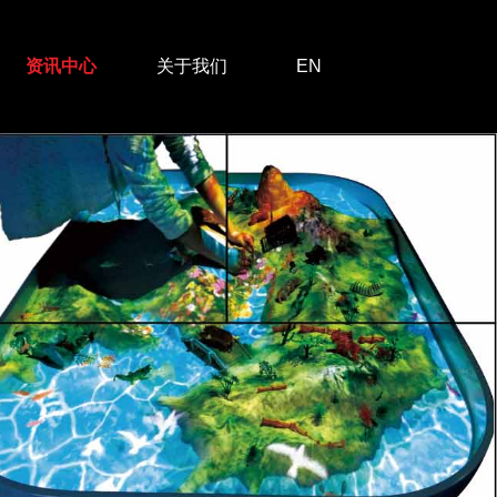
资讯中心
关于我们
EN