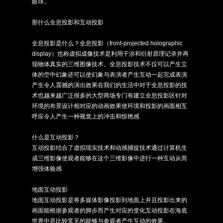
眼球。
那什么全息投影和互动投影
全息投影
是什么？全息投影（front-projected holographic
display）也称虚拟成像技术是利用干涉和衍射原理记录并再
现物体真实的三维图像技术。全息投影技术不仅可以产生立
体的空中幻象还可以使幻象与表演者产生互动一起完成表演
产生令人震撼的演出效果在我们的生活中对于全息投影的技
术也越来越广泛很多的大型商场专门有建立全息投影区针对
环境的布景设计相对应的动画效果使环境和投影的画面相互
呼应令人产生一种视觉上的冲击和惊艳感
什么是互动投影？
互动投影结合了虚拟现实技术和动感捕捉技术通过计算机生
成三维影像使观者能够在这个三维影像中进行一种互动从而
增强体验感
地面互动投影
地面互动投影是将多媒体影像投影到地面上并且投影出来的
画面能根据参观者的脚步而产生对应的变化互动投影在海底
世界中是比较常见的能够与参观者产生互动的效果。