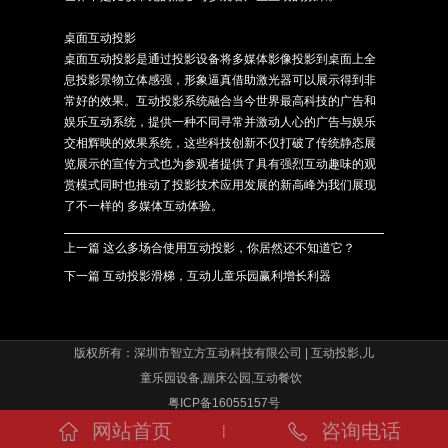
桌面互动投影
桌面互动投影是通过投影设备将多媒体影像投影到桌面上全
息投影景物立体感强，形象逼真借助激光器可以展示得到非
常好的效果。互动投影系统融合当今世界最高科技的广告和
娱乐互动系统，提供一种不同寻常并激动人心的广告与娱乐
交相辉映的效果系统，这些科技创新不仅打破了传统静态展
览展示的宣传方式也为参观者提供了具有强烈互动趣味的观
赏模式同时也推动了投影技术应用发展的新高峰为我们展现
了不一样的 多媒体互动体验。
上一篇
这么多场合使用互动投影，你居然还不知道它？
下一篇
互动投影滑梯，互动儿童乐园赢利增长利器
版权所有：深圳市智立方互动科技有限公司 | 互动投影,儿
童乐园设备,蹦床公园,互动餐饮
粤ICP备16055157号
网站首页
咨询电话
|