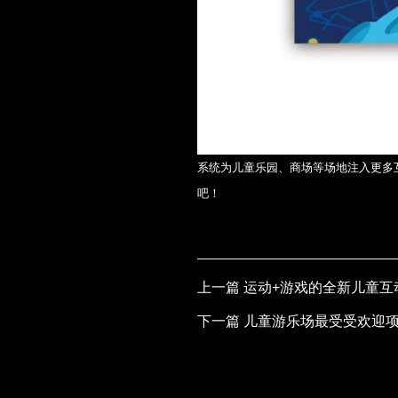
系统为儿童乐园、商场等场地注入更多
吧！
上一篇
运动+游戏的全新儿童互
下一篇
儿童游乐场最受受欢迎